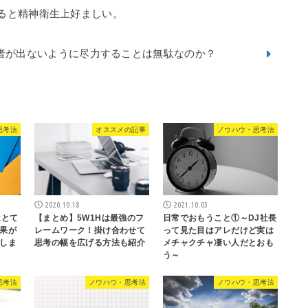
ると精神衛生上好ましい。
者が出ないように尽力することは無駄なのか？
思考法
オススメの記事
ノウハウ・思考法
2020.10.18
2021.10.03
はとて
【まとめ】5W1Hは最強のフ
日常でおもうこと①～DJ社長
果が
レームワーク！掛け合わせて
って見た目はアレだけど実は
しま
思考の幅を広げる方法も紹介
メチャクチャ凄い人だとおも
う～
思考法
ノウハウ・思考法
ノウハウ・思考法