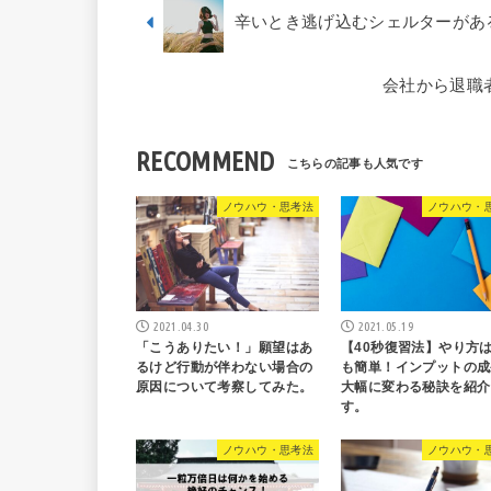
辛いとき逃げ込むシェルターがあ
会社から退職
RECOMMEND
ノウハウ・思考法
ノウハウ・
2021.04.30
2021.05.19
「こうありたい！」願望はあ
【40秒復習法】やり方
るけど行動が伴わない場合の
も簡単！インプットの成
原因について考察してみた。
大幅に変わる秘訣を紹介
す。
ノウハウ・思考法
ノウハウ・