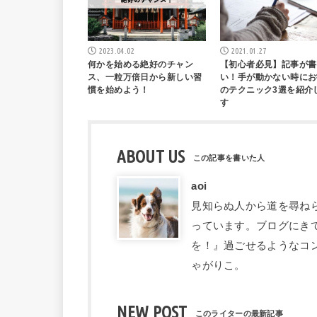
2023.04.02
2021.01.27
何かを始める絶好のチャン
【初心者必見】記事が書
ス、一粒万倍日から新しい習
い！手が動かない時にお
慣を始めよう！
のテクニック3選を紹介
す
ABOUT US
aoi
見知らぬ人から道を尋ね
っています。ブログにき
を！』過ごせるようなコ
ゃがりこ。
NEW POST