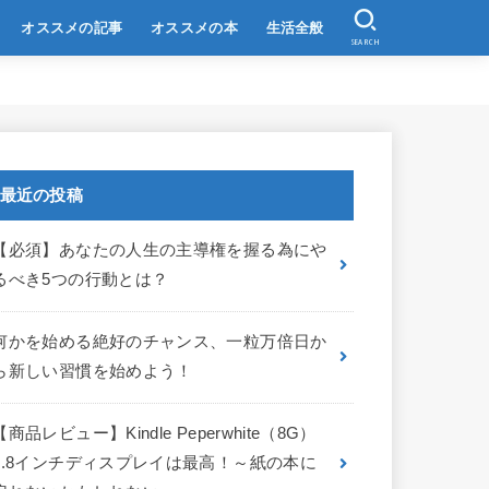
オススメの記事
オススメの本
生活全般
SEARCH
最近の投稿
【必須】あなたの人生の主導権を握る為にや
るべき5つの行動とは？
何かを始める絶好のチャンス、一粒万倍日か
ら新しい習慣を始めよう！
【商品レビュー】Kindle Peperwhite（8G）
6.8インチディスプレイは最高！～紙の本に