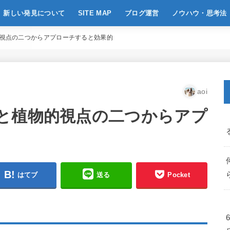
新しい発見について
SITE MAP
ブログ運営
ノウハウ・思考法
視点の二つからアプローチすると効果的
aoi
と植物的視点の二つからアプ
はてブ
送る
Pocket