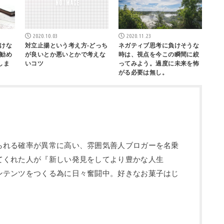
2020.10.03
2020.11.23
けな
対立止揚という考え方-どっち
ネガティブ思考に負けそうな
勧め
が良いとか悪いとかで考えな
時は、視点を今この瞬間に絞
しま
いコツ
ってみよう。過度に未来を怖
がる必要は無し。
られる確率が異常に高い、雰囲気善人ブロガーを名乗
てくれた人が『新しい発見をしてより豊かな人生
ンテンツをつくる為に日々奮闘中。好きなお菓子はじ