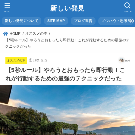
新しい発見
MENU
SEARCH
新しい発見について
SITE MAP
ブログ運営
ノウハウ・思考法
オススメの本
HOME
【5秒ルール】やろうとおもったら即行動！これが行動するための最強のテ
クニックだった
2021.08.28
aoi
オススメの本
【5秒ルール】やろうとおもったら即行動！こ
れが行動するための最強のテクニックだった