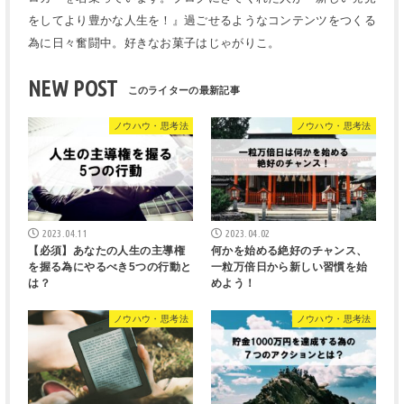
をしてより豊かな人生を！』過ごせるようなコンテンツをつくる
為に日々奮闘中。好きなお菓子はじゃがりこ。
NEW POST
ノウハウ・思考法
ノウハウ・思考法
2023.04.11
2023.04.02
【必須】あなたの人生の主導権
何かを始める絶好のチャンス、
を握る為にやるべき5つの行動と
一粒万倍日から新しい習慣を始
は？
めよう！
ノウハウ・思考法
ノウハウ・思考法