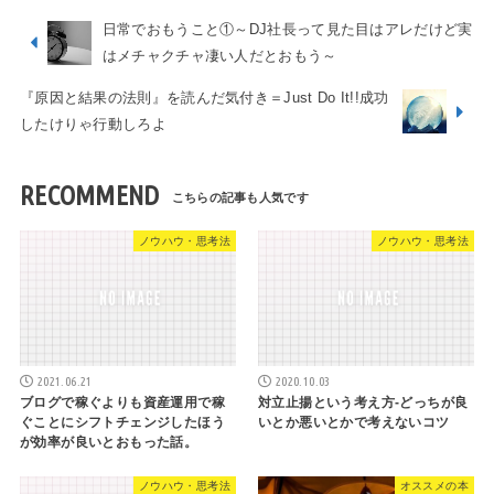
日常でおもうこと①～DJ社長って見た目はアレだけど実
はメチャクチャ凄い人だとおもう～
『原因と結果の法則』を読んだ気付き＝Just Do It!!成功
したけりゃ行動しろよ
RECOMMEND
ノウハウ・思考法
ノウハウ・思考法
2021.06.21
2020.10.03
ブログで稼ぐよりも資産運用で稼
対立止揚という考え方-どっちが良
ぐことにシフトチェンジしたほう
いとか悪いとかで考えないコツ
が効率が良いとおもった話。
ノウハウ・思考法
オススメの本