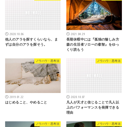
2020.10.06
2021.04.29
他人のアラを探すくらいなら、ま
長期休暇中には『孤独の愉しみ方
ずは自分のアラを探そう。
森の生活者ソローの叡智』をゆっ
くり読もう
ノウハウ・思考法
ノウハウ・思考法
2019.01.22
2020.10.07
はじめること、やめること
凡人が天才と信じることで凡人以
上のパフォーマンスを発揮できる
理由
ノウハウ・思考法
ノウハウ・思考法