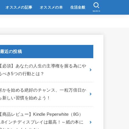
オススメの記事
オススメの本
生活全般
SEARCH
最近の投稿
【必須】あなたの人生の主導権を握る為にや
るべき5つの行動とは？
何かを始める絶好のチャンス、一粒万倍日か
ら新しい習慣を始めよう！
【商品レビュー】Kindle Peperwhite（8G）
6.8インチディスプレイは最高！～紙の本に