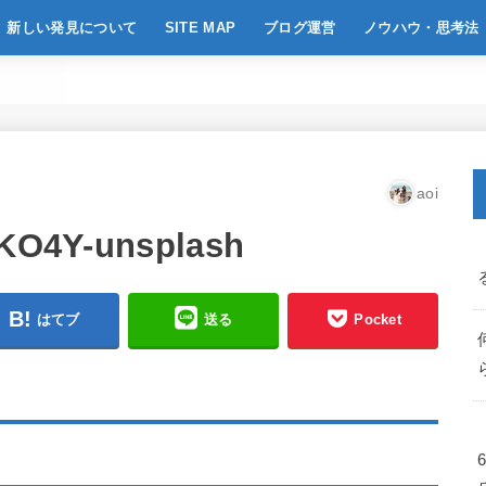
新しい発見について
SITE MAP
ブログ運営
ノウハウ・思考法
aoi
xKO4Y-unsplash
はてブ
送る
Pocket