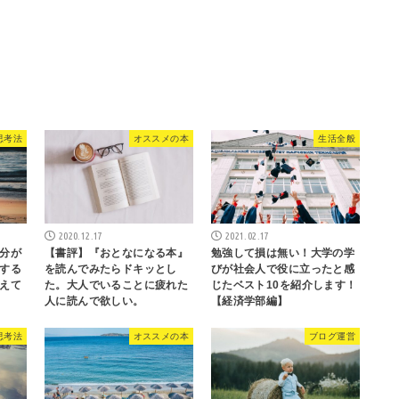
思考法
オススメの本
生活全般
2020.12.17
2021.02.17
分が
【書評】『おとなになる本』
勉強して損は無い！大学の学
する
を読んでみたらドキッとし
びが社会人で役に立ったと感
えて
た。大人でいることに疲れた
じたベスト10を紹介します！
人に読んで欲しい。
【経済学部編】
思考法
オススメの本
ブログ運営