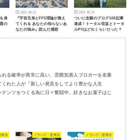
2021.04.23
2021.05.20
を身
『宇宙兄弟とFFS理論が教え
ついに念願のブログ100記事
質の
てくれる あなたの知らないあ
達成！トータル収益とトータ
なたの強み』読んだ感想
ルPVはどれくらいだった？
られる確率が異常に高い、雰囲気善人ブロガーを名乗
てくれた人が『新しい発見をしてより豊かな人生
ンテンツをつくる為に日々奮闘中。好きなお菓子はじ
思考法
ノウハウ・思考法
ノウハウ・思考法