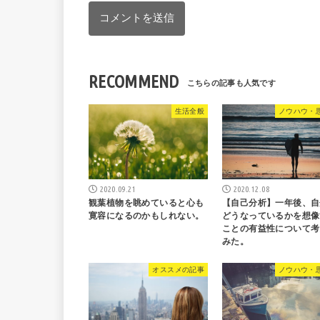
RECOMMEND
生活全般
ノウハウ・
2020.09.21
2020.12.08
観葉植物を眺めていると心も
【自己分析】一年後、自
寛容になるのかもしれない。
どうなっているかを想像
ことの有益性について考
みた。
オススメの記事
ノウハウ・