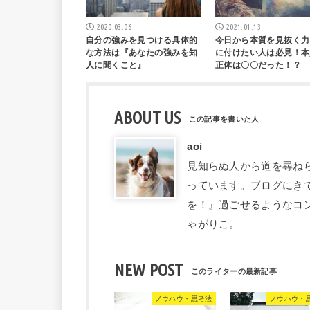
2020.03.06
2021.01.13
自分の強みを見つける具体的
今日から本質を見抜く力
な方法は『あなたの強みを知
に付けたい人は必見！本
人に聞くこと』
正体は〇〇だった！？
ABOUT US
aoi
見知らぬ人から道を尋ね
っています。ブログにき
を！』過ごせるようなコ
ゃがりこ。
NEW POST
ノウハウ・思考法
ノウハウ・