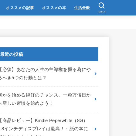
オススメの記事
オススメの本
生活全般
SEARCH
最近の投稿
【必須】あなたの人生の主導権を握る為にや
るべき5つの行動とは？
何かを始める絶好のチャンス、一粒万倍日か
ら新しい習慣を始めよう！
【商品レビュー】Kindle Peperwhite（8G）
6.8インチディスプレイは最高！～紙の本に