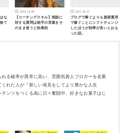
2020.10.09
2021.06.21
はな
【コーチングスキル】相談に
ブログで稼ぐよりも資産運用
捨て
対する質問は相手の言葉をそ
で稼ぐことにシフトチェンジ
のまま使うと効果的
したほうが効率が良いとおも
った話。
られる確率が異常に高い、雰囲気善人ブロガーを名乗
てくれた人が『新しい発見をしてより豊かな人生
ンテンツをつくる為に日々奮闘中。好きなお菓子はじ