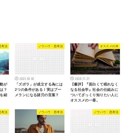
思考法
ノウハウ・思考法
オススメの本
2023.03.02
2020.11.21
動が
「ズボラ」が成立する為には
【書評】『面白くて眠れなく
は？
2つの条件がある！実はブー
なる社会学』社会の仕組みに
を紹
メランになる諸刃の言葉？
ついてざっくり知りたい人に
オススメの一冊。
思考法
ノウハウ・思考法
ノウハウ・思考法