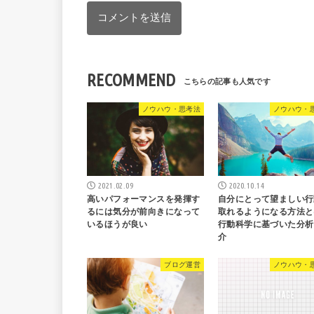
RECOMMEND
ノウハウ・思考法
ノウハウ・
2021.02.09
2020.10.14
高いパフォーマンスを発揮す
自分にとって望ましい行
るには気分が前向きになって
取れるようになる方法と
いるほうが良い
行動科学に基づいた分析
介
ブログ運営
ノウハウ・