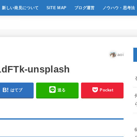
新しい発見について
SITE MAP
ブログ運営
ノウハウ・思考法
aoi
1dFTk-unsplash
はてブ
送る
Pocket