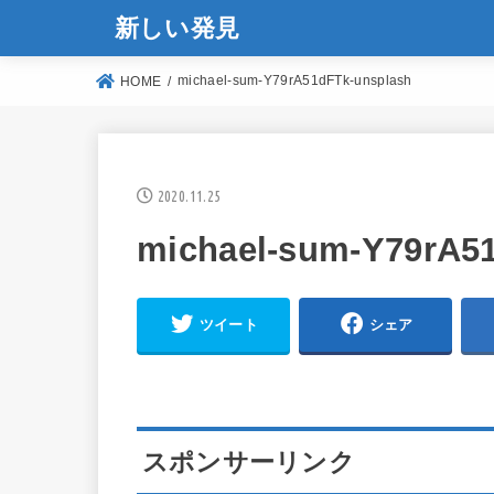
新しい発見
michael-sum-Y79rA51dFTk-unsplash
HOME
2020.11.25
michael-sum-Y79rA5
ツイート
シェア
スポンサーリンク