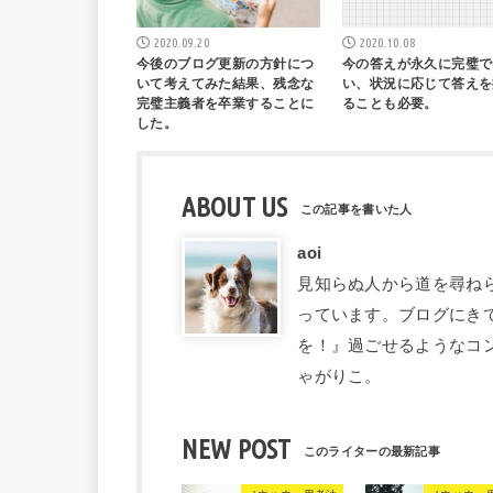
2020.09.20
2020.10.08
今後のブログ更新の方針につ
今の答えが永久に完璧で
いて考えてみた結果、残念な
い、状況に応じて答えを
完璧主義者を卒業することに
ることも必要。
した。
ABOUT US
aoi
見知らぬ人から道を尋ね
っています。ブログにき
を！』過ごせるようなコ
ゃがりこ。
NEW POST