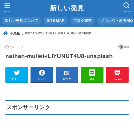
新しい発見
MENU
SEARCH
新しい発見について
SITE MAP
ブログ運営
ノウハウ・思考法
nathan-mullet-iLIYUNUT4U8-unsplash
HOME
2021.01.05
aoi
nathan-mullet-iLIYUNUT4U8-unsplash
ツイート
シェア
はてブ
送る
Pocket
スポンサーリンク