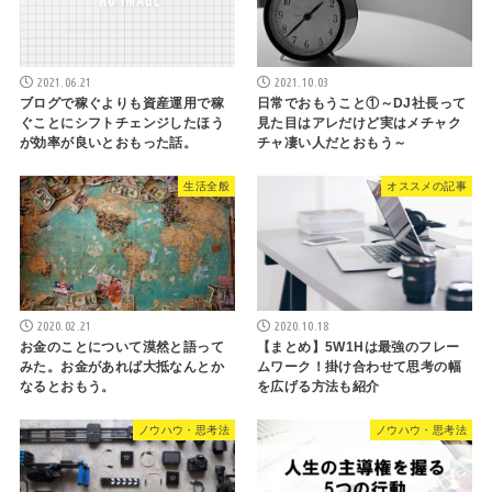
2021.06.21
2021.10.03
ブログで稼ぐよりも資産運用で稼
日常でおもうこと①～DJ社長って
ぐことにシフトチェンジしたほう
見た目はアレだけど実はメチャク
が効率が良いとおもった話。
チャ凄い人だとおもう～
生活全般
オススメの記事
2020.02.21
2020.10.18
お金のことについて漠然と語って
【まとめ】5W1Hは最強のフレー
みた。お金があれば大抵なんとか
ムワーク！掛け合わせて思考の幅
なるとおもう。
を広げる方法も紹介
ノウハウ・思考法
ノウハウ・思考法