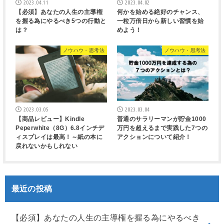
2023.04.11
2023.04.02
【必須】あなたの人生の主導権
何かを始める絶好のチャンス、
を握る為にやるべき5つの行動と
一粒万倍日から新しい習慣を始
は？
めよう！
ノウハウ・思考法
ノウハウ・思考法
2023.03.05
2023.03.04
【商品レビュー】Kindle
普通のサラリーマンが貯金1000
Peperwhite（8G）6.8インチデ
万円を超えるまで実践した7つの
ィスプレイは最高！～紙の本に
アクションについて紹介！
戻れないかもしれない
最近の投稿
【必須】あなたの人生の主導権を握る為にやるべき