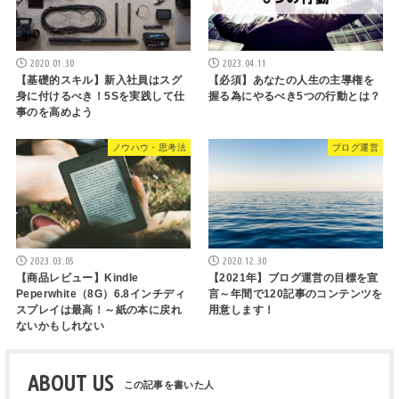
2020.01.30
2023.04.11
【基礎的スキル】新入社員はスグ
【必須】あなたの人生の主導権を
身に付けるべき！5Sを実践して仕
握る為にやるべき5つの行動とは？
事のを高めよう
ノウハウ・思考法
ブログ運営
2023.03.05
2020.12.30
【商品レビュー】Kindle
【2021年】ブログ運営の目標を宣
Peperwhite（8G）6.8インチディ
言～年間で120記事のコンテンツを
スプレイは最高！～紙の本に戻れ
用意します！
ないかもしれない
ABOUT US