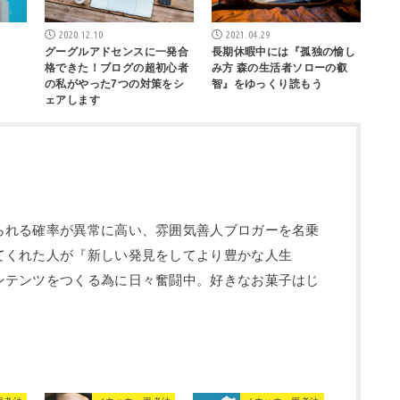
2020.12.10
2021.04.29
グーグルアドセンスに一発合
長期休暇中には『孤独の愉し
格できた！ブログの超初心者
み方 森の生活者ソローの叡
の私がやった7つの対策をシ
智』をゆっくり読もう
ェアします
られる確率が異常に高い、雰囲気善人ブロガーを名乗
てくれた人が『新しい発見をしてより豊かな人生
ンテンツをつくる為に日々奮闘中。好きなお菓子はじ