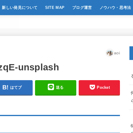
新しい発見について
SITE MAP
ブログ運営
ノウハウ・思考法
aoi
zqE-unsplash
はてブ
送る
Pocket