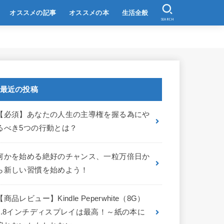
オススメの記事
オススメの本
生活全般
SEARCH
最近の投稿
【必須】あなたの人生の主導権を握る為にや
るべき5つの行動とは？
何かを始める絶好のチャンス、一粒万倍日か
ら新しい習慣を始めよう！
【商品レビュー】Kindle Peperwhite（8G）
6.8インチディスプレイは最高！～紙の本に