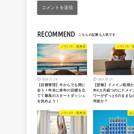
RECOMMEND
ノウハウ・思考法
ノウハウ・
2020.12.29
2021.05.21
【目標管理】今からでも間に
【悲報】ドメイン取得か
合う！年末に来年の目標を立
年4カ月経つのにドメイ
てて最高のスタートダッシュ
ワーがずっと0のままな
を決めよう！
何故か？
ノウハウ・思考法
は