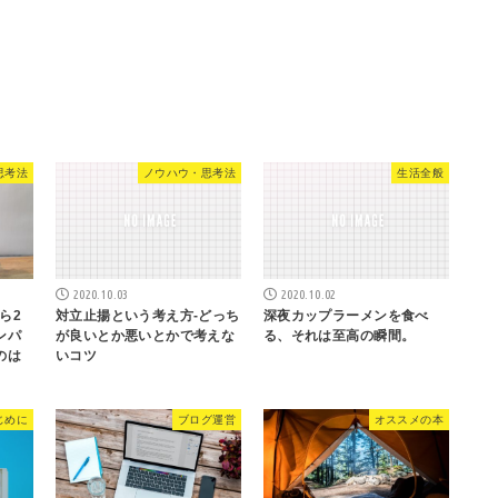
思考法
ノウハウ・思考法
生活全般
2020.10.03
2020.10.02
ら2
対立止揚という考え方-どっち
深夜カップラーメンを食べ
ンパ
が良いとか悪いとかで考えな
る、それは至高の瞬間。
のは
いコツ
じめに
ブログ運営
オススメの本