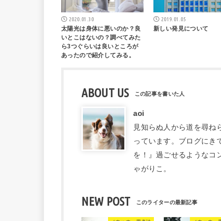
2020.01.30
2019.01.05
太陽光は身体に悪いのか？良
新しい発見について
いとこはないの？調べてみた
ら3つぐらいは良いところが
あったので紹介してみる。
ABOUT US
aoi
見知らぬ人から道を尋ね
っています。ブログにき
を！』過ごせるようなコ
ゃがりこ。
NEW POST