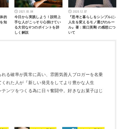
2021.05.04
2020.12.07
体的
今日から実践しよう！説明上
『思考と暮らしをシンプルに-
を知
手な人がこっそり心掛けてい
人生を変えるモノ選びのルー
る大切な4つのポイントを詳
ル』著：堀口英剛 の感想につ
しく解説
いて
られる確率が異常に高い、雰囲気善人ブロガーを名乗
てくれた人が『新しい発見をしてより豊かな人生
ンテンツをつくる為に日々奮闘中。好きなお菓子はじ