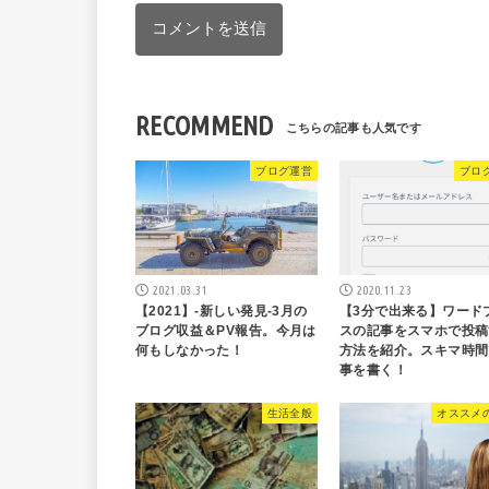
RECOMMEND
ブログ運営
ブロ
2021.03.31
2020.11.23
【2021】-新しい発見-3月の
【3分で出来る】ワード
ブログ収益＆PV報告。今月は
スの記事をスマホで投稿
何もしなかった！
方法を紹介。スキマ時間
事を書く！
生活全般
オススメ