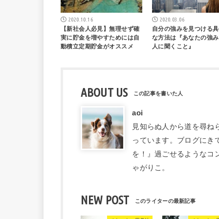
2020.10.16
2020.03.06
【新社会人必見】無理せず確
自分の強みを見つける具
実に貯金を増やすためには自
な方法は『あなたの強み
動積立定期貯金がオススメ
人に聞くこと』
ABOUT US
aoi
見知らぬ人から道を尋ね
っています。ブログにき
を！』過ごせるようなコ
ゃがりこ。
NEW POST