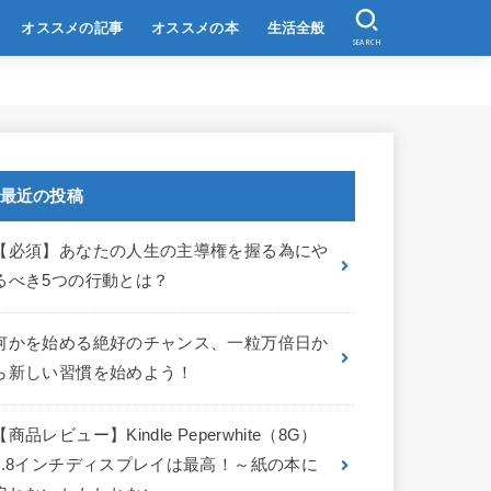
オススメの記事
オススメの本
生活全般
SEARCH
最近の投稿
【必須】あなたの人生の主導権を握る為にや
るべき5つの行動とは？
何かを始める絶好のチャンス、一粒万倍日か
ら新しい習慣を始めよう！
【商品レビュー】Kindle Peperwhite（8G）
6.8インチディスプレイは最高！～紙の本に