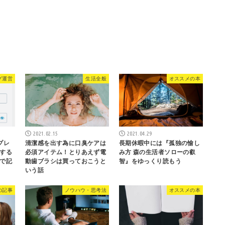
グ運営
生活全般
オススメの本
2021.02.15
2021.04.29
プレ
清潔感を出す為に口臭ケアは
長期休暇中には『孤独の愉し
する
必須アイテム！とりあえず電
み方 森の生活者ソローの叡
で記
動歯ブラシは買っておこうと
智』をゆっくり読もう
いう話
の記事
ノウハウ・思考法
オススメの本