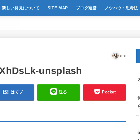
新しい発見について
SITE MAP
ブログ運営
ノウハウ・思考法
aoi
f5XhDsLk-unsplash
はてブ
送る
Pocket