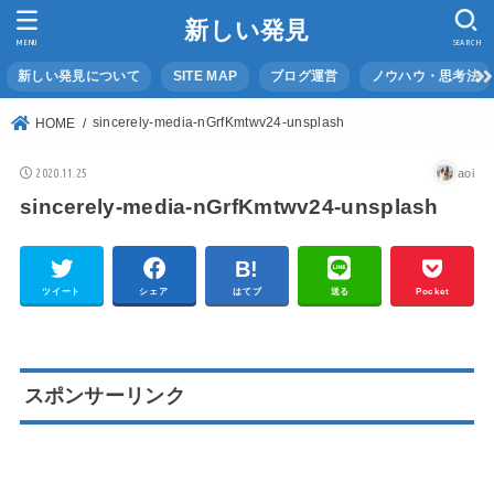
新しい発見
MENU
SEARCH
新しい発見について
SITE MAP
ブログ運営
ノウハウ・思考法
sincerely-media-nGrfKmtwv24-unsplash
HOME
2020.11.25
aoi
sincerely-media-nGrfKmtwv24-unsplash
ツイート
シェア
はてブ
送る
Pocket
スポンサーリンク