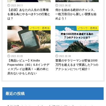
2023.04.11
2023.04.02
【必須】あなたの人生の主導権
何かを始める絶好のチャンス、
を握る為にやるべき5つの行動と
一粒万倍日から新しい習慣を始
は？
めよう！
ノウハウ・思考法
ノウハウ・思考法
2023.03.05
2023.03.04
【商品レビュー】Kindle
普通のサラリーマンが貯金1000
Peperwhite（8G）6.8インチデ
万円を超えるまで実践した7つの
ィスプレイは最高！～紙の本に
アクションについて紹介！
戻れないかもしれない
最近の投稿