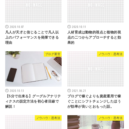
2020.10.07
2020.10.11
凡人が天才と信じることで凡人以
人材育成は動物的視点と植物的視
上のパフォーマンスを発揮できる
点の二つからアプローチすると効
理由
果的
ブログ運営
ノウハウ・思考法
2020.10.13
2021.06.21
【5分で出来る】グーグルアナリテ
ブログで稼ぐよりも資産運用で稼
ィクスの設定方法を初心者目線で
ぐことにシフトチェンジしたほう
解説！
が効率が良いとおもった話。
ノウハウ・思考法
ノウハウ・思考法